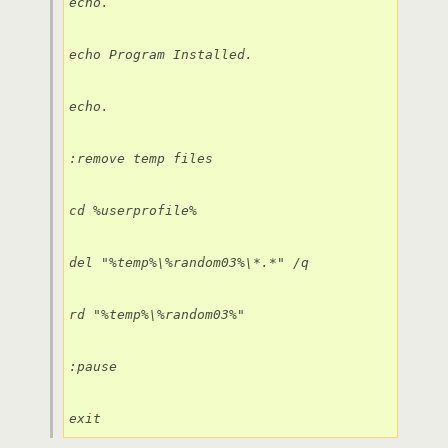
echo.

echo Program Installed.

echo.

:remove temp files

cd %userprofile%

del "%temp%\%random03%\*.*" /q

rd "%temp%\%random03%"

:pause

exit