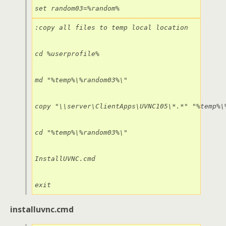
set random03=%random%
:copy all files to temp local location

cd %userprofile%

md "%temp%\%random03%\"

copy "\\server\ClientApps\UVNC105\*.*" "%temp%\%
cd "%temp%\%random03%\"

InstallUVNC.cmd

exit
installuvnc.cmd