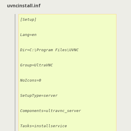
uvncinstall.inf
[Setup]

Lang=en

Dir=C:\Program Files\UVNC

Group=UltraVNC

NoIcons=0

SetupType=server

Components=ultravnc_server

Tasks=installservice