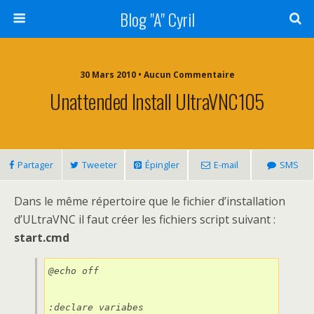
Blog "A" Cyril
30 Mars 2010 • Aucun Commentaire
Unattended Install UltraVNC105
Partager
Tweeter
Épingler
E-mail
SMS
Dans le même répertoire que le fichier d’installation
d’ULtraVNC il faut créer les fichiers script suivant :
start.cmd
@echo off

:declare variabes
