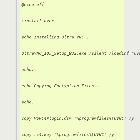
@echo off

:install uvnc

echo Installing Ultra VNC...

UltraVNC_105_Setup_W32.exe /silent /loadinf="uvn
echo.

echo Copying Encryption Files...

echo.

copy MSRC4Plugin.dsm "%programfiles%\UVNC" /y

copy rc4.key "%programfiles%\UVNC" /y
