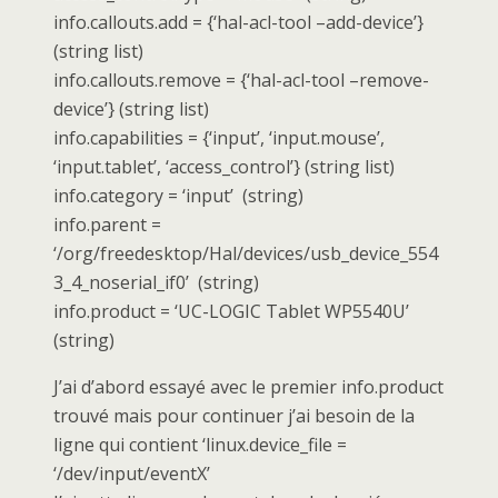
info.callouts.add = {‘hal-acl-tool –add-device’}
(string list)
info.callouts.remove = {‘hal-acl-tool –remove-
device’} (string list)
info.capabilities = {‘input’, ‘input.mouse’,
‘input.tablet’, ‘access_control’} (string list)
info.category = ‘input’ (string)
info.parent =
‘/org/freedesktop/Hal/devices/usb_device_554
3_4_noserial_if0’ (string)
info.product = ‘UC-LOGIC Tablet WP5540U’
(string)
J’ai d’abord essayé avec le premier info.product
trouvé mais pour continuer j’ai besoin de la
ligne qui contient ‘linux.device_file =
‘/dev/input/eventX’