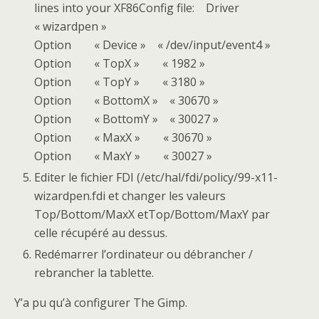
lines into your XF86Config file: Driver
« wizardpen »
Option « Device » « /dev/input/event4 »
Option « TopX » « 1982 »
Option « TopY » « 3180 »
Option « BottomX » « 30670 »
Option « BottomY » « 30027 »
Option « MaxX » « 30670 »
Option « MaxY » « 30027 »
Editer le fichier FDI (/etc/hal/fdi/policy/99-x11-
wizardpen.fdi et changer les valeurs
Top/Bottom/MaxX etTop/Bottom/MaxY par
celle récupéré au dessus.
Redémarrer l’ordinateur ou débrancher /
rebrancher la tablette.
Y’a pu qu’à configurer The Gimp.