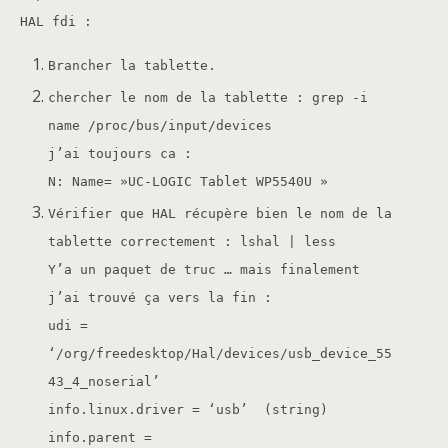
HAL fdi :
Brancher la tablette.
chercher le nom de la tablette : grep -i
name /proc/bus/input/devices
j’ai toujours ca :
N: Name= »UC-LOGIC Tablet WP5540U »
Vérifier que HAL récupère bien le nom de la
tablette correctement : lshal | less
Y’a un paquet de truc … mais finalement
j’ai trouvé ça vers la fin :
udi =
‘/org/freedesktop/Hal/devices/usb_device_55
43_4_noserial’
info.linux.driver = ‘usb’ (string)
info.parent =