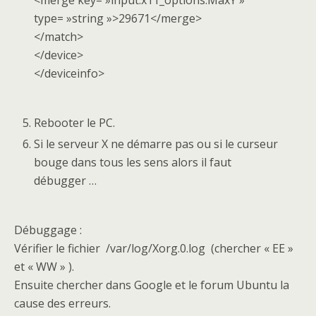
<merge key= »input.x11_options.MaxY »
type= »string »>29671</merge>
</match>
</device>
</deviceinfo>
Rebooter le PC.
Si le serveur X ne démarre pas ou si le curseur
bouge dans tous les sens alors il faut
débugger …
Débuggage :
Vérifier le fichier /var/log/Xorg.0.log (chercher « EE »
et « WW » ).
Ensuite chercher dans Google et le forum Ubuntu la
cause des erreurs.