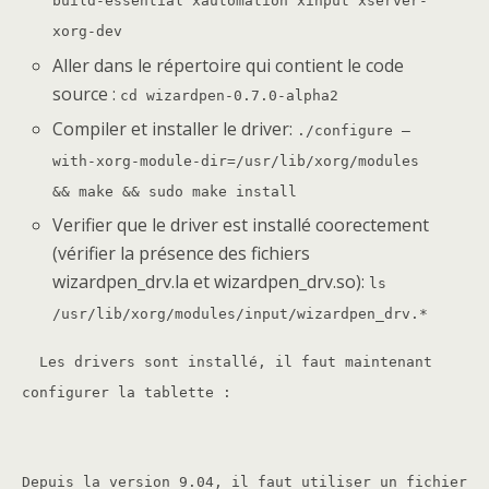
build-essential xautomation xinput xserver-
xorg-dev
Aller dans le répertoire qui contient le code
source :
cd wizardpen-0.7.0-alpha2
Compiler et installer le driver:
./configure –
with-xorg-module-dir=/usr/lib/xorg/modules
&& make && sudo make install
Verifier que le driver est installé coorectement
(vérifier la présence des fichiers
wizardpen_drv.la et wizardpen_drv.so):
ls
/usr/lib/xorg/modules/input/wizardpen_drv.*
Les drivers sont installé, il faut maintenant
configurer la tablette :
Depuis la version 9.04, il faut utiliser un fichier