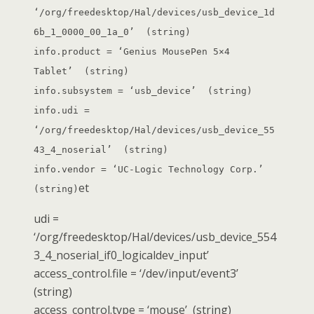
‘/org/freedesktop/Hal/devices/usb_device_1d
6b_1_0000_00_1a_0’ (string)
info.product = ‘Genius MousePen 5×4
Tablet’ (string)
info.subsystem = ‘usb_device’ (string)
info.udi =
‘/org/freedesktop/Hal/devices/usb_device_55
43_4_noserial’ (string)
info.vendor = ‘UC-Logic Technology Corp.’
et
(string)
udi =
‘/org/freedesktop/Hal/devices/usb_device_554
3_4_noserial_if0_logicaldev_input’
access_control.file = ‘/dev/input/event3’
(string)
access_control.type = ‘mouse’ (string)