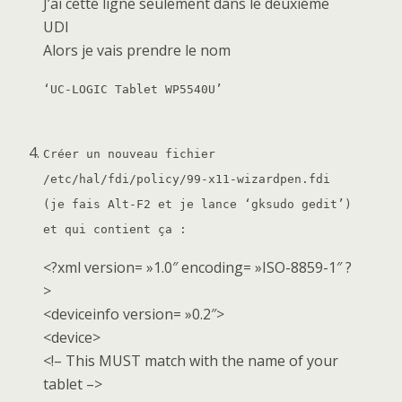
J’ai cette ligne seulement dans le deuxiéme
UDI
Alors je vais prendre le nom
‘UC-LOGIC Tablet WP5540U’
Créer un nouveau fichier
/etc/hal/fdi/policy/99-x11-wizardpen.fdi
(je fais Alt-F2 et je lance ‘gksudo gedit’)
et qui contient ça :
<?xml version= »1.0″ encoding= »ISO-8859-1″ ?
>
<deviceinfo version= »0.2″>
<device>
<!– This MUST match with the name of your
tablet –>