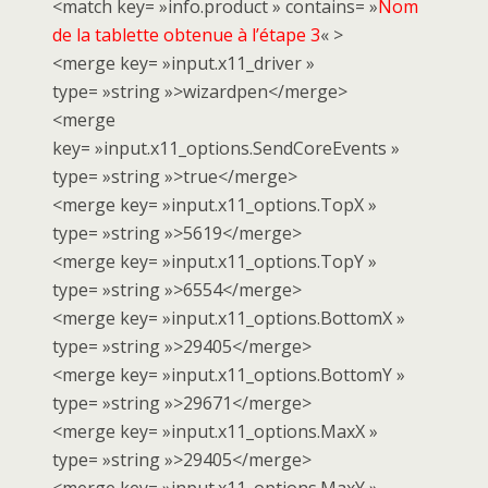
<match key= »info.product » contains= »
Nom
de la tablette obtenue à l’étape 3
« >
<merge key= »input.x11_driver »
type= »string »>wizardpen</merge>
<merge
key= »input.x11_options.SendCoreEvents »
type= »string »>true</merge>
<merge key= »input.x11_options.TopX »
type= »string »>5619</merge>
<merge key= »input.x11_options.TopY »
type= »string »>6554</merge>
<merge key= »input.x11_options.BottomX »
type= »string »>29405</merge>
<merge key= »input.x11_options.BottomY »
type= »string »>29671</merge>
<merge key= »input.x11_options.MaxX »
type= »string »>29405</merge>