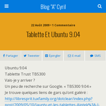
Blog "A" Cyril
22 Août 2009 • 1 Commentaire
Tablette Et Ubuntu 9.04
Partager
Tweeter
Épingler
E-mail
SMS
Ubuntu 9.04
Tablette Trust TB5300
Vais-je y arriver ?
Un peu de recherche sur Google. « TB5300 9.04 »
Je trouve quelques liens de gars qu’ont galéré :
http://libresprit.tuxfamily.org/dotclear/index.php?
post/2009/05/10/Jaunty-et-les-tablettes-Aiptek%3A-l-