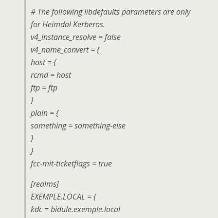
# The following libdefaults parameters are only
for Heimdal Kerberos.
v4_instance_resolve = false
v4_name_convert = {
host = {
rcmd = host
ftp = ftp
}
plain = {
something = something-else
}
}
fcc-mit-ticketflags = true
[realms]
EXEMPLE.LOCAL = {
kdc = bidule.exemple.local