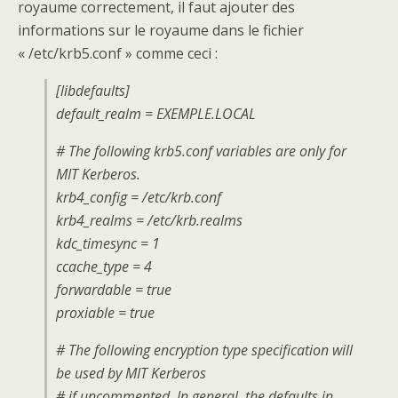
royaume correctement, il faut ajouter des
informations sur le royaume dans le fichier
« /etc/krb5.conf » comme ceci :
[libdefaults]
default_realm = EXEMPLE.LOCAL
# The following krb5.conf variables are only for
MIT Kerberos.
krb4_config = /etc/krb.conf
krb4_realms = /etc/krb.realms
kdc_timesync = 1
ccache_type = 4
forwardable = true
proxiable = true
# The following encryption type specification will
be used by MIT Kerberos
# if uncommented. In general, the defaults in