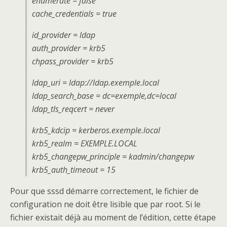
enumerate = false
cache_credentials = true
id_provider = ldap
auth_provider = krb5
chpass_provider = krb5
ldap_uri = ldap://ldap.exemple.local
ldap_search_base = dc=exemple,dc=local
ldap_tls_reqcert = never
krb5_kdcip = kerberos.exemple.local
krb5_realm = EXEMPLE.LOCAL
krb5_changepw_principle = kadmin/changepw
krb5_auth_timeout = 15
Pour que sssd démarre correctement, le fichier de
configuration ne doit être lisible que par root. Si le
fichier existait déjà au moment de l’édition, cette étape