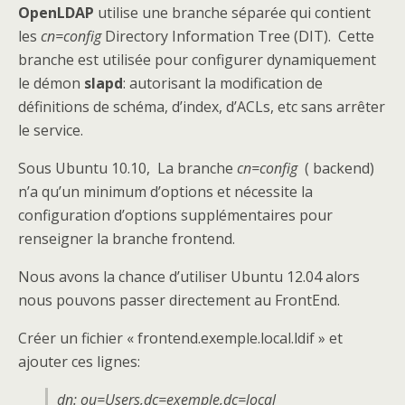
OpenLDAP
utilise une branche séparée qui contient
les
cn=config
Directory Information Tree (DIT). Cette
branche est utilisée pour configurer dynamiquement
le démon
slapd
: autorisant la modification de
définitions de schéma, d’index, d’ACLs, etc sans arrêter
le service.
Sous Ubuntu 10.10, La branche
cn=config
( backend)
n’a qu’un minimum d’options et nécessite la
configuration d’options supplémentaires pour
renseigner la branche frontend.
Nous avons la chance d’utiliser Ubuntu 12.04 alors
nous pouvons passer directement au FrontEnd.
Créer un fichier « frontend.exemple.local.ldif » et
ajouter ces lignes:
dn: ou=Users,dc=exemple,dc=local