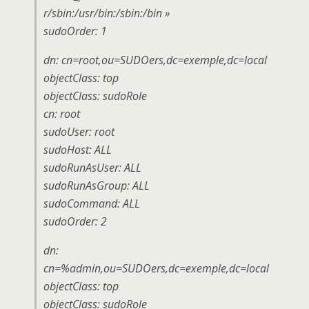
r/sbin:/usr/bin:/sbin:/bin »
sudoOrder: 1
dn: cn=root,ou=SUDOers,dc=exemple,dc=local
objectClass: top
objectClass: sudoRole
cn: root
sudoUser: root
sudoHost: ALL
sudoRunAsUser: ALL
sudoRunAsGroup: ALL
sudoCommand: ALL
sudoOrder: 2
dn:
cn=%admin,ou=SUDOers,dc=exemple,dc=local
objectClass: top
objectClass: sudoRole