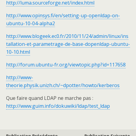
http://luma.sourceforge.net/index.html
http://www.opinsys.fi/en/setting-up-openldap-on-
ubuntu-10-04-alpha2
http://www.blogeek.ec0.fr/2010/11/24/admin/linux/ins
tallation-et-parametrage-de-base-dopenldap-ubuntu-
10-10.html
http://forum.ubuntu-fr.org/viewtopic.php?id=117658
http://www-
theorie.physik.unizh.ch/~dpotter/howto/kerberos
Que faire quand LDAP ne marche pas :
http://www.guim.info/dokuwiki/ldap/test_ldap
Publication Précédente
Publication Suivante