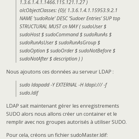
1.3.6.1.4.1.1466.115.121.1.27 )
olcObjectClasses: {0}( 1.3.6.1.4.1.15953.9.2.1
NAME ‘sudoRole’ DESC ‘Sudoer Entries’ SUP top
STRUCTURAL MUST cn MAY ( sudoUser $
sudoHost $ sudoCommand $ sudoRunAs $
sudoRunAsUser $ sudoRunAsGroup $
sudoOption $ sudoOrder $ sudoNotBefore $
sudoNotAfter $ description ) )
Nous ajoutons ces données au serveur LDAP :
sudo ldapadd -Y EXTERNAL -H ldapi:/// -f
sudo.ldif
LDAP sait maintenant gérer les enregistrements
SUDO alors nous allons créer un container et le
remplir avec nos groupes autorisés à utiliser SUDO.
Pour cela, créons un fichier sudoMaster.ldif: