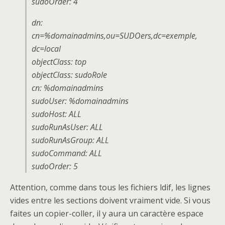
sudoOrder: 4
dn:
cn=%domainadmins,ou=SUDOers,dc=exemple,
dc=local
objectClass: top
objectClass: sudoRole
cn: %domainadmins
sudoUser: %domainadmins
sudoHost: ALL
sudoRunAsUser: ALL
sudoRunAsGroup: ALL
sudoCommand: ALL
sudoOrder: 5
Attention, comme dans tous les fichiers ldif, les lignes
vides entre les sections doivent vraiment vide. Si vous
faites un copier-coller, il y aura un caractère espace