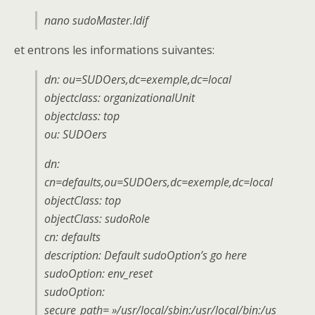
nano sudoMaster.ldif
et entrons les informations suivantes:
dn: ou=SUDOers,dc=exemple,dc=local
objectclass: organizationalUnit
objectclass: top
ou: SUDOers
dn:
cn=defaults,ou=SUDOers,dc=exemple,dc=local
objectClass: top
objectClass: sudoRole
cn: defaults
description: Default sudoOption’s go here
sudoOption: env_reset
sudoOption:
secure_path= »/usr/local/sbin:/usr/local/bin:/us