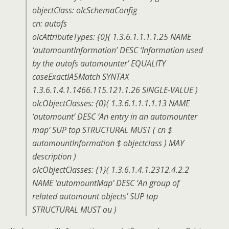
objectClass: olcSchemaConfig
cn: autofs
olcAttributeTypes: {0}( 1.3.6.1.1.1.1.25 NAME
‘automountInformation’ DESC ‘Information used
by the autofs automounter’ EQUALITY
caseExactIA5Match SYNTAX
1.3.6.1.4.1.1466.115.121.1.26 SINGLE-VALUE )
olcObjectClasses: {0}( 1.3.6.1.1.1.1.13 NAME
‘automount’ DESC ‘An entry in an automounter
map’ SUP top STRUCTURAL MUST ( cn $
automountInformation $ objectclass ) MAY
description )
olcObjectClasses: {1}( 1.3.6.1.4.1.2312.4.2.2
NAME ‘automountMap’ DESC ‘An group of
related automount objects’ SUP top
STRUCTURAL MUST ou )