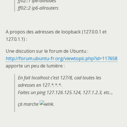
ff02::1 ip6-allnodes
ff02::2 ip6-allrouters
A propos des adresses de loopback (127.0.0.1 et
127.0.1.1) :
Une discution sur le forum de Ubuntu :
http://forum.ubuntu-fr.org/viewtopic.php?id=117658
apporte un peu de lumière :
En fait localhost c’est 127/8, cad toutes les
adresses en 127.*.*.*.
Faites un ping 127.126.125.124, 127.1.2.3, etc..,
çà marche
.