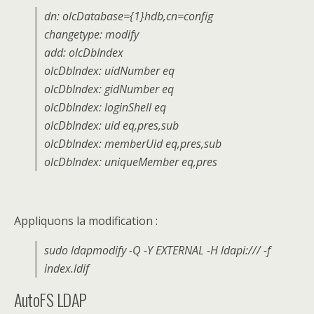
dn: olcDatabase={1}hdb,cn=config
changetype: modify
add: olcDbIndex
olcDbIndex: uidNumber eq
olcDbIndex: gidNumber eq
olcDbIndex: loginShell eq
olcDbIndex: uid eq,pres,sub
olcDbIndex: memberUid eq,pres,sub
olcDbIndex: uniqueMember eq,pres
Appliquons la modification :
sudo ldapmodify -Q -Y EXTERNAL -H ldapi:/// -f
index.ldif
AutoFS LDAP